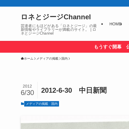
ロネとジージChannel
HOME
芸達者にもほどがある「ロネとジージ」の最
新情報やライブラリーが満載のサイト。 | ロ
ネとジージChannel
もうすぐ開幕 
ホーム
メディアの掲載
国内
2012
2012-6-30 中日新聞
6/30
メディアの掲載
国内