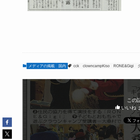
メディアの掲載
国内
cck
clowncampKiso
RONE&Gigi
この
いいね 