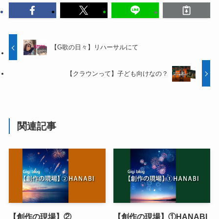
【G歌の日々】リハーサルにて
【クラウンって】子ども向けなの？
関連記事
【創作の現場】②
【創作の現場】①HANABI