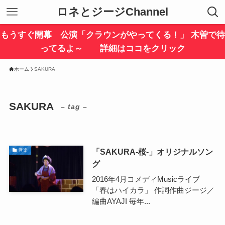
ロネとジージChannel
もうすぐ開幕 公演「クラウンがやってくる！」 木曽で待
ってるよ～ 詳細はココをクリック
ホーム
SAKURA
SAKURA
– tag –
「SAKURA-桜-」オリジナルソン
音楽
グ
2016年4月コメディMusicライブ
「春はハイカラ」 作詞作曲ジージ／
編曲AYAJI 毎年...