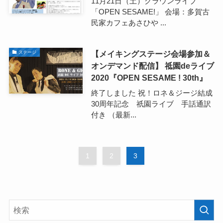
11月21日（土）クラウンライブ
「OPEN SESAME!」 会場：多賀古
民家カフェあさひや ...
【メイキングステージ会場参加＆
ステージ
オンデマンド配信】 祗園deライブ
2020『OPEN SESAME ! 30th』
終了しました 祝！ロネ＆ジージ結成
30周年記念 祇園ライブ 手話通訳
付き （最新...
1
2
3