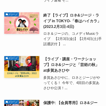
ライブ速報 そ...
終了【ライブ】ロネ&ジージ・ラ
ステージ
イブ in TOKYO-「春はハイカラ」
(2023.2月3日-4日)
ロネ＆ジージの、コメディMusicラ
イブ 【2月3日(金)】【2月4日(土)手
話通訳付 】 ...
【ライブ・講座・ワークショッ
ステージ
プ】ロネ&ジージと「芸術の秋」
at多賀あさひや
多賀あさひやに、ロネとジージがや
ってくる！ 今年で、4回目の多賀あ
さひや公演！...
保護中: 【会員専用】ロネ&ジー
ステージ