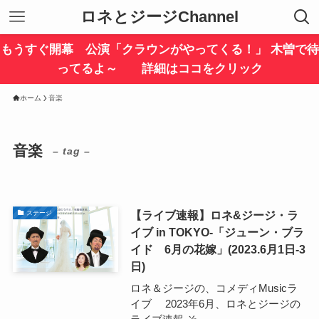
ロネとジージChannel
もうすぐ開幕 公演「クラウンがやってくる！」 木曽で待
ってるよ～ 詳細はココをクリック
ホーム
音楽
音楽
– tag –
【ライブ速報】ロネ&ジージ・ラ
ステージ
イブ in TOKYO-「ジューン・ブラ
イド 6月の花嫁」(2023.6月1日-3
日)
ロネ＆ジージの、コメディMusicラ
イブ 2023年6月、ロネとジージの