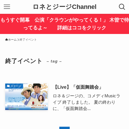
ロネとジージChannel
もうすぐ開幕 公演「クラウンがやってくる！」 木曽で待
ってるよ～ 詳細はココをクリック
ホーム
終了イベント
終了イベント
– tag –
【Live】「仮面舞踏会」
ステージ
ロネ＆ジージの、コメディMusicラ
イブ 終了しました。 夏の終わり
に、「仮面舞踏会...