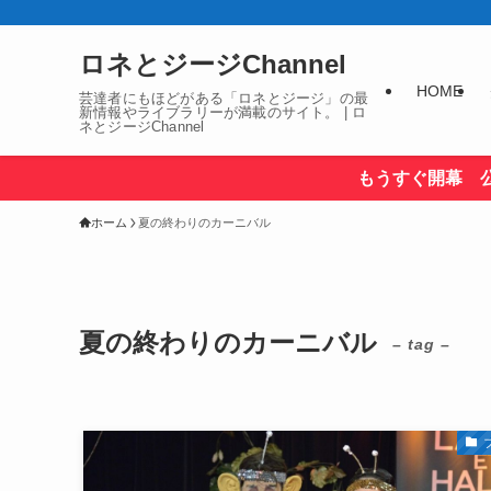
ロネとジージChannel
HOME
芸達者にもほどがある「ロネとジージ」の最
新情報やライブラリーが満載のサイト。 | ロ
ネとジージChannel
もうすぐ開幕 
ホーム
夏の終わりのカーニバル
夏の終わりのカーニバル
– tag –