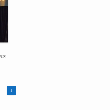
」再演
1