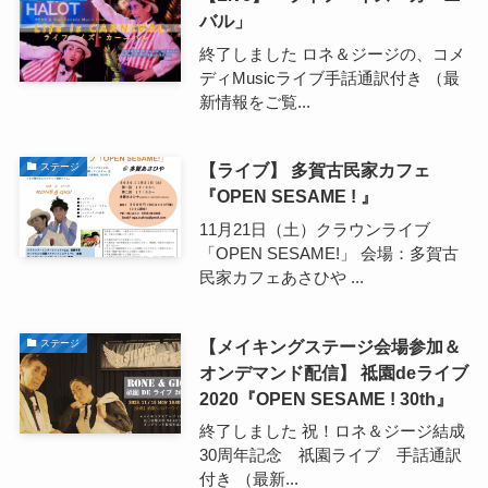
バル」
終了しました ロネ＆ジージの、コメ
ディMusicライブ手話通訳付き （最
新情報をご覧...
【ライブ】 多賀古民家カフェ
ステージ
『OPEN SESAME ! 』
11月21日（土）クラウンライブ
「OPEN SESAME!」 会場：多賀古
民家カフェあさひや ...
【メイキングステージ会場参加＆
ステージ
オンデマンド配信】 祗園deライブ
2020『OPEN SESAME ! 30th』
終了しました 祝！ロネ＆ジージ結成
30周年記念 祇園ライブ 手話通訳
付き （最新...