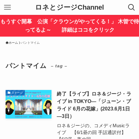
ロネとジージChannel
もうすぐ開幕 公演「クラウンがやってくる！」 木曽で待
ってるよ～ 詳細はココをクリック
ホーム
パントマイム
パントマイム
– tag –
終了【ライブ】ロネ＆ジージ・ラ
ステージ
イブ in TOKYO―「ジューン・ブ
ライド 6月の花嫁」(2023.6月1日
―3日）
ロネ＆ジージの、コメディMusicラ
イブ 【6/1昼の回 手話通訳付】