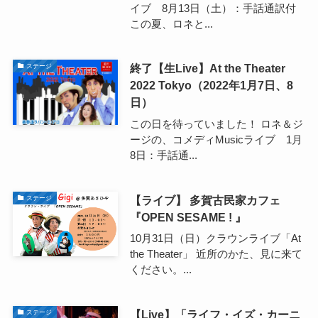
イブ 8月13日（土）：手話通訳付
この夏、ロネと...
終了【生Live】At the Theater
ステージ
2022 Tokyo（2022年1月7日、8
日）
この日を待っていました！ ロネ＆ジ
ージの、コメディMusicライブ 1月
8日：手話通...
【ライブ】 多賀古民家カフェ
ステージ
『OPEN SESAME ! 』
10月31日（日）クラウンライブ「At
the Theater」 近所のかた、見に来て
ください。...
【Live】「ライフ・イズ・カーニ
ステージ