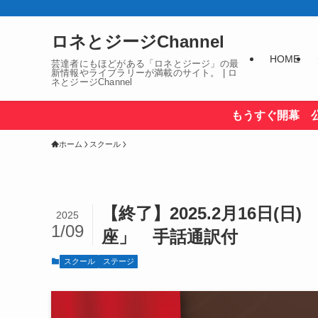
ロネとジージChannel
HOME
芸達者にもほどがある「ロネとジージ」の最
新情報やライブラリーが満載のサイト。 | ロ
ネとジージChannel
もうすぐ開幕 
ホーム
スクール
【終了】2025.2月16日
2025
1/09
座」 手話通訳付
スクール
ステージ