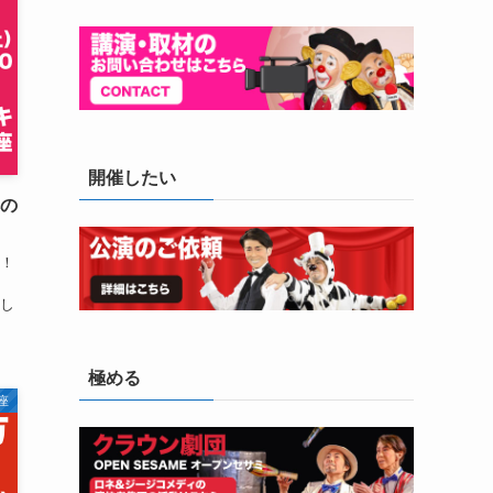
開催したい
本の
！
し
極める
座