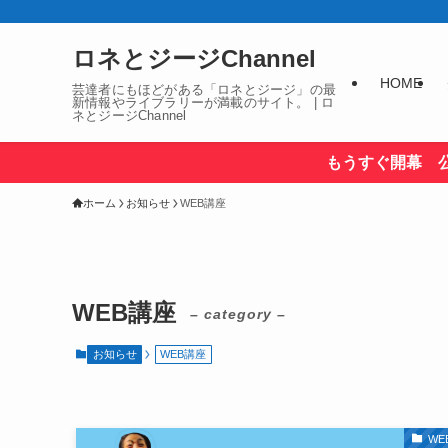
ロネとジージChannel
HOME
芸達者にもほどがある「ロネとジージ」の最
新情報やライブラリーが満載のサイト。 | ロ
ネとジージChannel
もうすぐ開幕 
ホーム
お知らせ
WEB講座
WEB講座
– category –
お知らせ
WEB講座
WE