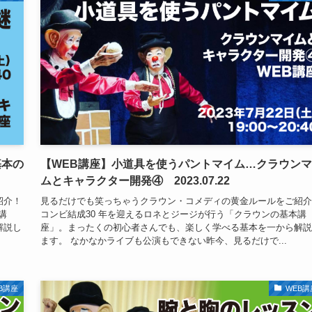
基本の
【WEB講座】小道具を使うパントマイム…クラウン
ムとキャラクター開発④ 2023.07.22
紹介！
見るだけでも笑っちゃうクラウン・コメディの黄金ルールをご紹介
講
コンビ結成30 年を迎えるロネとジージが行う「クラウンの基本講
解説し
座」。まったくの初心者さんでも、楽しく学べる基本を一から解説
ます。 なかなかライブも公演もできない昨今、見るだけで...
B講座
WEB講