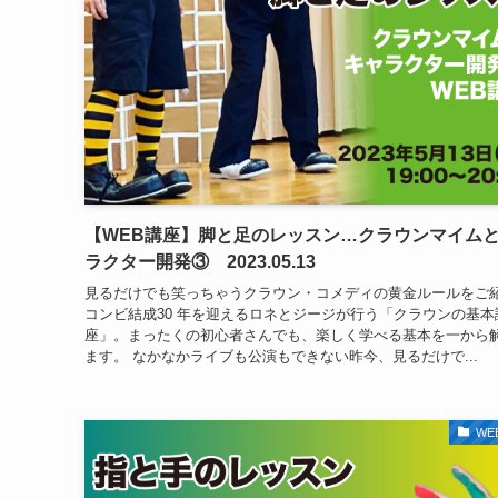
【WEB講座】脚と足のレッスン…クラウンマイム
ラクター開発③ 2023.05.13
見るだけでも笑っちゃうクラウン・コメディの黄金ルールをご
コンビ結成30 年を迎えるロネとジージが行う「クラウンの基本
座」。まったくの初心者さんでも、楽しく学べる基本を一から
ます。 なかなかライブも公演もできない昨今、見るだけで...
WE