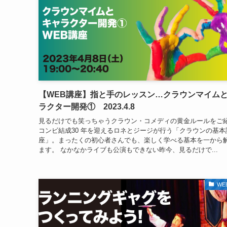
【WEB講座】指と手のレッスン…クラウンマイム
ラクター開発① 2023.4.8
見るだけでも笑っちゃうクラウン・コメディの黄金ルールをご
コンビ結成30 年を迎えるロネとジージが行う「クラウンの基本
座」。まったくの初心者さんでも、楽しく学べる基本を一から
ます。 なかなかライブも公演もできない昨今、見るだけで...
WE