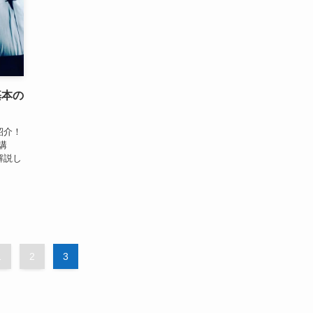
基本の
紹介！
講
解説し
1
2
3