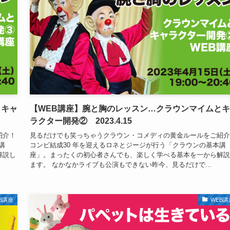
とキャ
【WEB講座】腕と胸のレッスン…クラウンマイムと
ラクター開発② 2023.4.15
紹介！
見るだけでも笑っちゃうクラウン・コメディの黄金ルールをご紹介
講
コンビ結成30 年を迎えるロネとジージが行う「クラウンの基本講
解説し
座」。まったくの初心者さんでも、楽しく学べる基本を一から解説
ます。 なかなかライブも公演もできない昨今、見るだけで...
B講座
WEB講