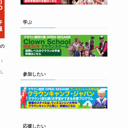
学ぶ
本の
！
し
参加したい
応援したい