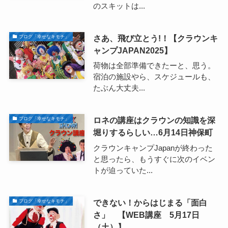
のスキットは...
さあ、飛び立とう!！【クラウンキ
ブログ「幸せなキモチ」
ャンプJAPAN2025】
荷物は全部準備できたーと、思う。
宿泊の施設やら、スケジュールも、
たぶん大丈夫...
ロネの講座はクラウンの知識を深
ブログ「幸せなキモチ」
堀りするらしい…6月14日神保町
クラウンキャンプJapanが終わった
と思ったら、もうすぐに次のイベン
トが迫っていた...
できない！からはじまる「面白
ブログ「幸せなキモチ」
さ」 【WEB講座 5月17日
（土）】