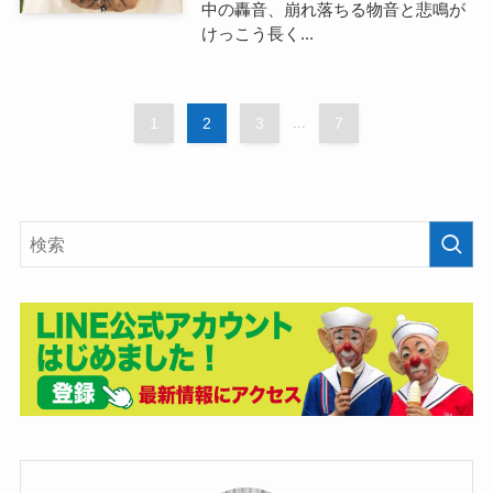
中の轟音、崩れ落ちる物音と悲鳴が
けっこう長く...
1
2
3
...
7