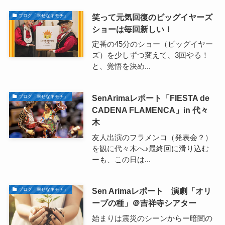
笑って元気回復のビッグイヤーズ
ブログ「幸せなキモチ」
ショーは毎回新しい！
定番の45分のショー（ビッグイヤー
ズ）を少しずつ変えて、3回やる！
と、覚悟を決め...
SenArimaレポート「FIESTA de
ブログ「幸せなキモチ」
CADENA FLAMENCA」in 代々
木
友人出演のフラメンコ（発表会？）
を観に代々木へ♪最終回に滑り込む
ーも、この日は...
Sen Arimaレポート 演劇「オリ
ブログ「幸せなキモチ」
ーブの種」＠吉祥寺シアター
始まりは震災のシーンからー暗闇の