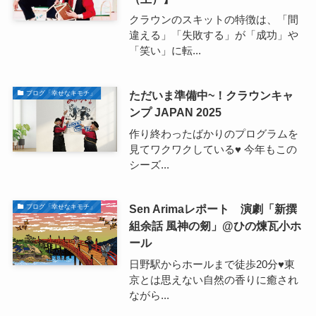
クラウンのスキットの特徴は、「間
違える」「失敗する」が「成功」や
「笑い」に転...
ただいま準備中~！クラウンキャ
ブログ「幸せなキモチ」
ンプ JAPAN 2025
作り終わったばかりのプログラムを
見てワクワクしている♥ 今年もこの
シーズ...
Sen Arimaレポート 演劇「新撰
ブログ「幸せなキモチ」
組余話 風神の剱」@ひの煉瓦小ホ
ール
日野駅からホールまで徒歩20分♥東
京とは思えない自然の香りに癒され
ながら...