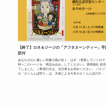
【終了】ロネ＆ジージの「アフタヌーンティー」手
訳付
あなたの心に優しい初夏の風が吹く、はず （更新していくので
時々このページを「再読み込み」してください） 満席御礼 前
了しました。ご希望の方は、当日券をお求めください。 バスツ
の「さくらんぼ狩り」は、天候による今年のさくらんぼの不...