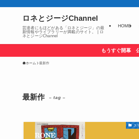
ロネとジージChannel
HOME
芸達者にもほどがある「ロネとジージ」の最
新情報やライブラリーが満載のサイト。 | ロ
ネとジージChannel
もうすぐ開幕 
ホーム
最新作
最新作
– tag –
ス