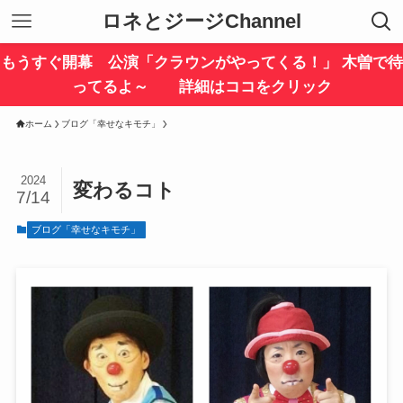
ロネとジージChannel
もうすぐ開幕 公演「クラウンがやってくる！」 木曽で待
ってるよ～ 詳細はココをクリック
ホーム
ブログ「幸せなキモチ」
2024
変わるコト
7/14
ブログ「幸せなキモチ」